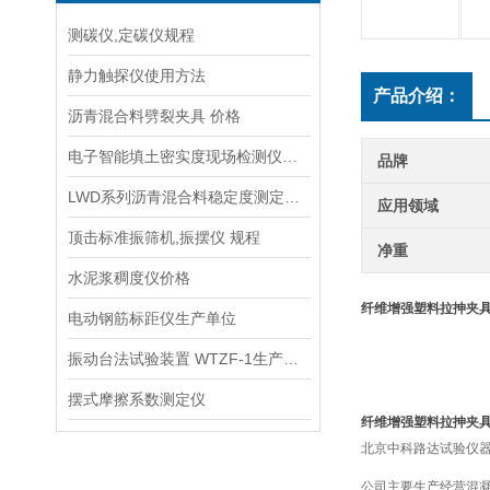
测碳仪,定碳仪规程
静力触探仪使用方法
产品介绍：
沥青混合料劈裂夹具 价格
电子智能填土密实度现场检测仪供应商
品牌
LWD系列沥青混合料稳定度测定仪技术参数指标
应用领域
顶击标准振筛机,振摆仪 规程
净重
水泥浆稠度仪价格
纤维增强塑料拉抻夹
电动钢筋标距仪生产单位
振动台法试验装置 WTZF-1生产单位
摆式摩擦系数测定仪
纤维增强塑料拉抻夹
北京中科路达试验仪器
公司主要生产经营混