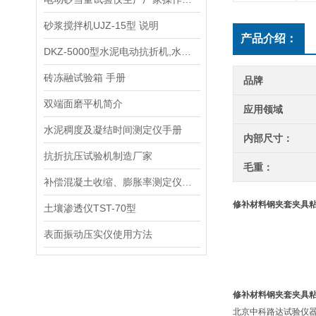
砂浆搅拌机UJZ-15型 说明
产品介绍：
DKZ-5000型水泥电动抗折机,水泥抗折试验机,水泥抗折机
砖冻融试验箱 手册
品牌
双端面磨平机简介
应用领域
水泥稠度及凝结时间测定仪手册
内部尺寸：
抗折抗压试验机制造厂家
毛重：
补偿混凝土收缩、膨胀率测定仪供应商
修补材料钢夹套夹具
土壤渗透仪TST-70型
表面振动压实仪使用方法
修补材料钢夹套夹具
北京中科路达试验仪器