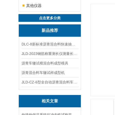
其他仪器
点击更多分类
新品推荐
DLC-8新标准沥青混合料快速抽提仪
JLD-2023钢筋称重测长仪测量长度重量
沥青车辙试模混合料成型模具
沥青混合料车辙试样成型机
JLD-CZ-6型全自动沥青混合料车辙试验机
相关文章
外墙外保温系统抗冲击性试验装置在运输与安装中的防变形措施