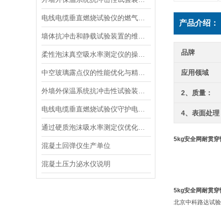
电线电缆垂直燃烧试验仪的燃气供给与安全防护
产品介绍：
墙体抗冲击和静载试验装置的维护与使用指南说明
品牌
柔性泡沫真空吸水率测定仪的操作步骤与维护方法说明
中空玻璃露点仪的性能优化与精度提升
应用领域
外墙外保温系统抗冲击性试验装置的选择与维护指南
2、质量：
电线电缆垂直燃烧试验仪守护电力安全的“火焰试金石“
4、表面处理
通过硬质泡沫吸水率测定仪优化泡沫材料的抗湿性能说明
5kg安全网耐贯
混凝土回弹仪生产单位
混凝土压力泌水仪说明
5kg安全网耐贯
北京中科路达试验