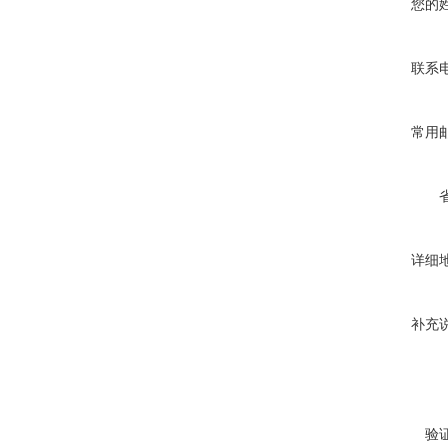
您的
联系
常用
详细
补充
验