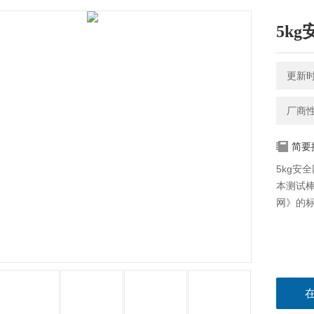
5k
更新时间
厂商
简要
5kg安
本测试棒
网》的