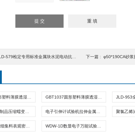
LD-579检定专用标准金属块水泥电动抗折试验机
下一篇 :
φ50*190CA砂浆
GBT1037方形塑料薄膜透湿杯水蒸气透过性能杯式仪器
GBT1037圆形塑料薄膜透湿杯水蒸气透过性能仪器
JLD-761绝热制品压缩蠕变试验装置性能变形增量仪器
电子引伸计试验机拉伸金属非金属仪器
双标线容量瓶细集料表观密度相对试验仪器
WDW-1D数显电子万能试验机拉力试验仪器