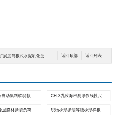
扩展度筒板式水泥乳化沥青玻璃板仪器
返回顶部
返回列表
JLD-953全自动集料软弱颗粒试验机数显粗集料仪器
CH-3乳胶海棉测厚仪线性尺寸测量仪器
聚氯乙烯涂层膜材撕裂负荷模板仪器
织物梯形撕裂等腰梯形样板裁取纺仪器