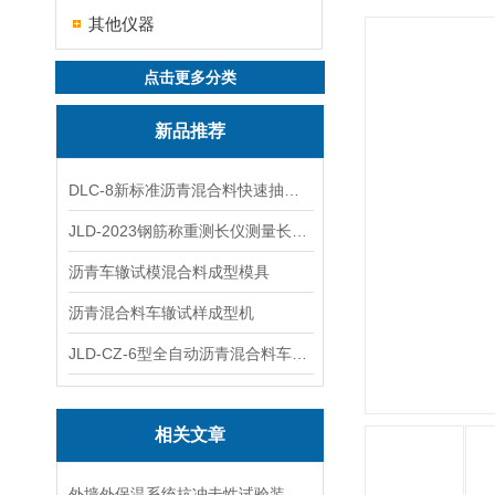
其他仪器
点击更多分类
新品推荐
DLC-8新标准沥青混合料快速抽提仪
JLD-2023钢筋称重测长仪测量长度重量
沥青车辙试模混合料成型模具
沥青混合料车辙试样成型机
JLD-CZ-6型全自动沥青混合料车辙试验机
相关文章
外墙外保温系统抗冲击性试验装置在运输与安装中的防变形措施