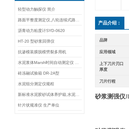
轻型动力触探仪 简介
路面平整度测定仪,八轮连续式路面平整度仪生产厂家
产品介绍：
沥青动力粘度计SYD-0620
品牌
HT-20 型砂浆回弹仪
抗渗模装膜脱模劈裂多用机
应用领域
水泥浆体Marsh时间自动测定仪 规程
上下刀片刃口
厚度
砖冻融试验箱 DR-2A型
刀片行程
水泥组分测定仪规程
新标准水泥胶砂试体养护箱,水泥养护箱
砂浆测强仪
J
针片状规准仪 生产单位