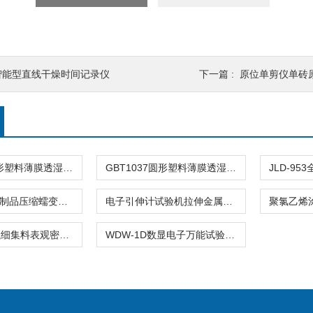
智能型直线干燥时间记录仪
下一篇 :
原位单剪仪单砖
GBT1037方形塑料薄膜透湿杯水蒸气透过性能杯式仪器
GBT1037圆形塑料薄膜透湿杯水蒸气透过性能仪器
JLD-761绝热制品压缩蠕变试验装置性能变形增量仪器
电子引伸计试验机拉伸金属非金属仪器
双标线容量瓶细集料表观密度相对试验仪器
WDW-1D数显电子万能试验机拉力试验仪器