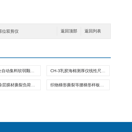
原位双剪仪
返回顶部
返回列表
JLD-953全自动集料软弱颗粒试验机数显粗集料仪器
CH-3乳胶海棉测厚仪线性尺寸测量仪器
聚氯乙烯涂层膜材撕裂负荷模板仪器
织物梯形撕裂等腰梯形样板裁取纺仪器