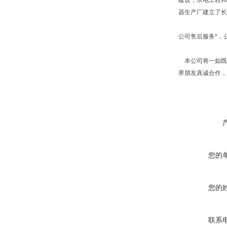
建设，水电工程和
器生产厂建立了长
公司售后服务*，
本公司将一如既往
界朋友真诚合作，
您的
您的
联系