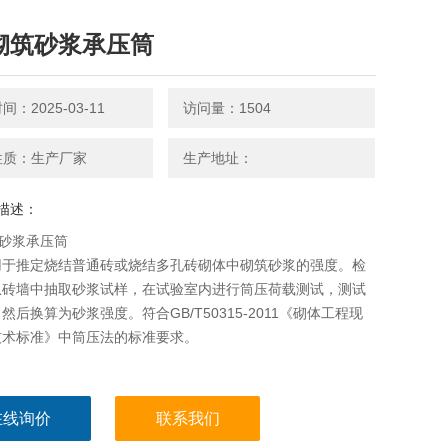
)砌筑砂浆承压筒
：2025-03-11
访问量：1504
性质：生产厂家
生产地址：
描述：
筑砂浆承压筒
用于推定烧结普通砖或烧结多孔砖砌体中砌筑砂浆的强度。检
从砖墙中抽取砂浆试样，在试验室内进行筒压荷载测试，测试
然后换算为砂浆强度。符合GB/T50315-2011《砌体工程现
技术标准》中筒压法的标准要求。
在线询价
联系我们