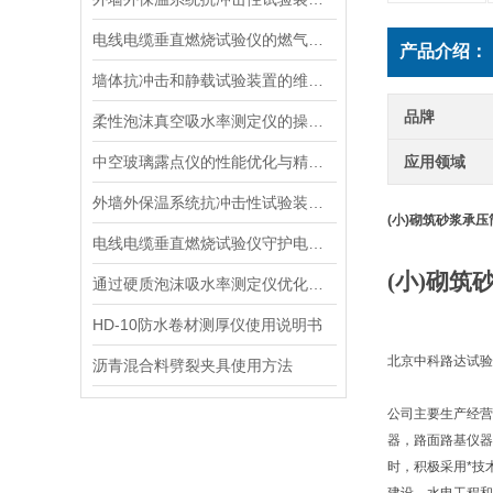
电线电缆垂直燃烧试验仪的燃气供给与安全防护
产品介绍：
墙体抗冲击和静载试验装置的维护与使用指南说明
品牌
柔性泡沫真空吸水率测定仪的操作步骤与维护方法说明
中空玻璃露点仪的性能优化与精度提升
应用领域
外墙外保温系统抗冲击性试验装置的选择与维护指南
(小)砌筑砂浆承压
电线电缆垂直燃烧试验仪守护电力安全的“火焰试金石“
(小)砌筑
通过硬质泡沫吸水率测定仪优化泡沫材料的抗湿性能说明
HD-10防水卷材测厚仪使用说明书
北京中科路达试验
沥青混合料劈裂夹具使用方法
公司主要生产经营
器，路面路基仪器
时，积极采用*技