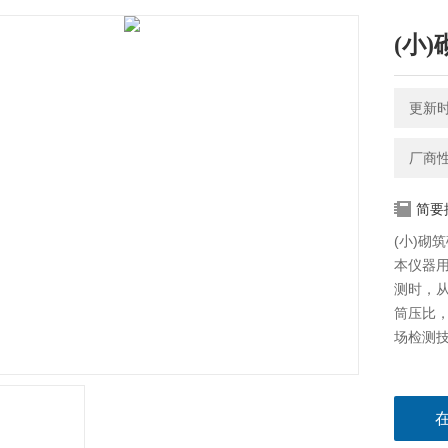
(小
更新时间
厂商
简要
(小)砌
本仪器
测时，
筒压比，
场检测