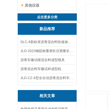
其他仪器
点击更多分类
新品推荐
DLC-8新标准沥青混合料快速抽提仪
JLD-2023钢筋称重测长仪测量长度重量
沥青车辙试模混合料成型模具
沥青混合料车辙试样成型机
JLD-CZ-6型全自动沥青混合料车辙试验机
相关文章
外墙外保温系统抗冲击性试验装置在运输与安装中的防变形措施