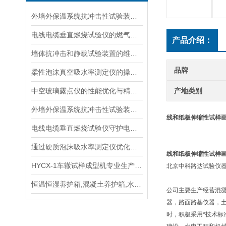
外墙外保温系统抗冲击性试验装置在运输与安装中的防变形措施
电线电缆垂直燃烧试验仪的燃气供给与安全防护
产品介绍：
墙体抗冲击和静载试验装置的维护与使用指南说明
品牌
柔性泡沫真空吸水率测定仪的操作步骤与维护方法说明
中空玻璃露点仪的性能优化与精度提升
产地类别
外墙外保温系统抗冲击性试验装置的选择与维护指南
线和纸板伸缩性试样
电线电缆垂直燃烧试验仪守护电力安全的“火焰试金石“
通过硬质泡沫吸水率测定仪优化泡沫材料的抗湿性能说明
线和纸板伸缩性试样
HYCX-1车辙试样成型机专业生产厂家，操作规程
北京中科路达试验仪器
恒温恒湿养护箱,混凝土养护箱,水泥养护箱手册
公司主要生产经营混
器，路面路基仪器，
时，积极采用*技术标