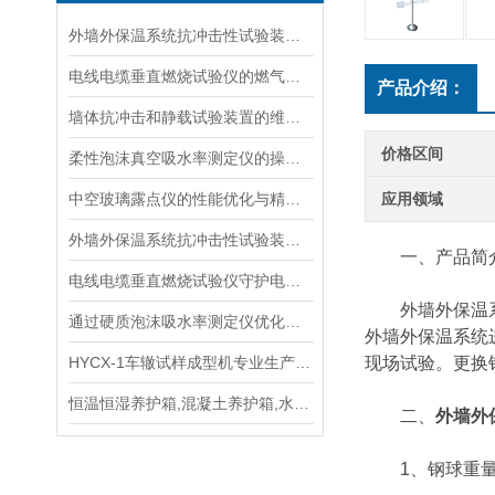
外墙外保温系统抗冲击性试验装置在运输与安装中的防变形措施
电线电缆垂直燃烧试验仪的燃气供给与安全防护
产品介绍：
墙体抗冲击和静载试验装置的维护与使用指南说明
价格区间
柔性泡沫真空吸水率测定仪的操作步骤与维护方法说明
中空玻璃露点仪的性能优化与精度提升
应用领域
外墙外保温系统抗冲击性试验装置的选择与维护指南
一、产品简
电线电缆垂直燃烧试验仪守护电力安全的“火焰试金石“
外墙外保温系统抗
通过硬质泡沫吸水率测定仪优化泡沫材料的抗湿性能说明
外墙外保温系统
HYCX-1车辙试样成型机专业生产厂家，操作规程
现场试验。更换钢
恒温恒湿养护箱,混凝土养护箱,水泥养护箱手册
二、
外墙外
1、钢球重量：0