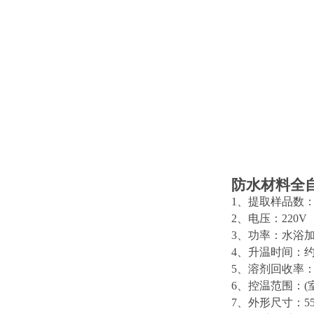
防水材料
全
1
、提取样品数
2
、电压
：
220V
3
、功率
：
水浴
4
、升温时间
：
5
、溶剂回收率
6
、控温范围
：
(
7
、
外形尺寸：
5