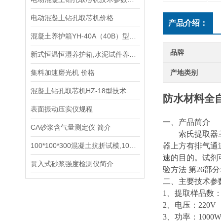
电动混凝土钻孔取芯机价格
产品介绍：
混凝土养护箱YH-40A（40B）型技术参数指标
品牌
新式恒温恒湿养护箱,水泥试件养护箱,混凝土养护箱供应商
集料加速磨光机 价格
产地类别
混凝土钻孔取芯机HZ-18型技术参数指标
防水材料全
表面振动压实仪规程
一、产品简介
CA砂浆含气量测定仪 简介
索氏提取器
100*100*300混凝土抗折试模,100*100*400混凝土抗冻试模
器上方有排气通
速的目的。试剂
贯入式砂浆强度检测仪简介
验方法 第26部
二、主要技术参
1
、提取样品数
2
、电压
：
220V
3
、功率
：
1000