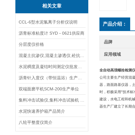
相关文章
CCL-6型水泥氯离子分析仪说明
产品介绍：
沥青标准粘度计 SYD－0621供应商
品牌
分层度仪价格
应用领域
混凝土抗渗仪,混凝土渗透仪,砼抗渗仪使用方法
水泥稠度及凝结时间测定仪批发供应商
全自动高强螺栓检测
沥青针入度仪（带恒温浴）生产厂家,试验操作规程
公司主要生产经营混
器，路面路基仪器，
双端面磨平机SCM-200生产单位
时，积极采用*技术标
建设，水电工程和机
集料冲击试验仪,集料冲击试验机 说明
器生产厂建立了长期
水泥快速养护箱产品简介
八轮平整度仪简介