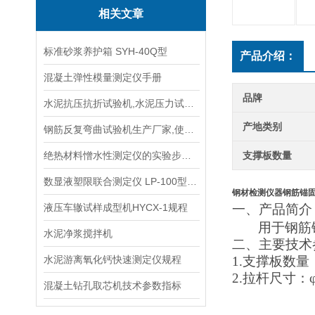
相关文章
标准砂浆养护箱 SYH-40Q型
产品介绍：
混凝土弹性模量测定仪手册
品牌
水泥抗压抗折试验机,水泥压力试验机
产地类别
钢筋反复弯曲试验机生产厂家,使用说明书
绝热材料憎水性测定仪的实验步骤看看本篇吧
支撑板数量
数显液塑限联合测定仪 LP-100型规程
钢材检测仪器钢筋锚
液压车辙试样成型机HYCX-1规程
一、
产品简介
用于钢筋
水泥净浆搅拌机
二、主要技术
水泥游离氧化钙快速测定仪规程
1.
支撑板数量
2.
拉杆尺寸：
混凝土钻孔取芯机技术参数指标