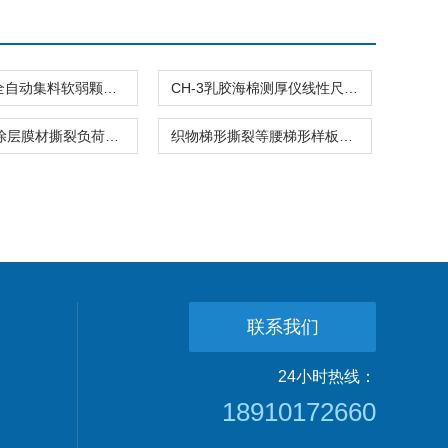
JLD-953全自动集料软弱颗粒试验机数显粗集料仪器
CH-3乳胶海棉测厚仪线性尺寸测量仪器
聚氯乙烯涂层膜材撕裂负荷模板仪器
织物梯形撕裂等腰梯形样板裁取纺仪器
联系我们
24小时热线：
18910172660