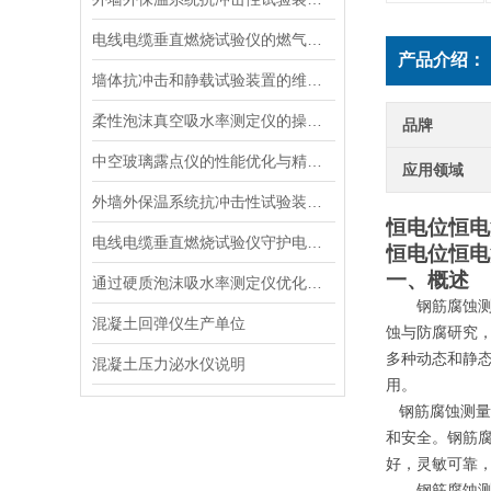
电线电缆垂直燃烧试验仪的燃气供给与安全防护
产品介绍：
墙体抗冲击和静载试验装置的维护与使用指南说明
柔性泡沫真空吸水率测定仪的操作步骤与维护方法说明
品牌
中空玻璃露点仪的性能优化与精度提升
应用领域
外墙外保温系统抗冲击性试验装置的选择与维护指南
恒电位恒电
电线电缆垂直燃烧试验仪守护电力安全的“火焰试金石“
恒电位恒电
一、概述
通过硬质泡沫吸水率测定仪优化泡沫材料的抗湿性能说明
钢筋腐蚀
混凝土回弹仪生产单位
蚀与防腐研究
多种动态和静
混凝土压力泌水仪说明
用。
钢筋腐蚀测量
和安全。钢筋
好，灵敏可靠
钢筋腐蚀