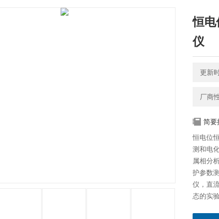
恒电
仪
更新时间
厂商
简要
恒电位
测和电
属相分
护参数测
仪，直
态的实
失效分