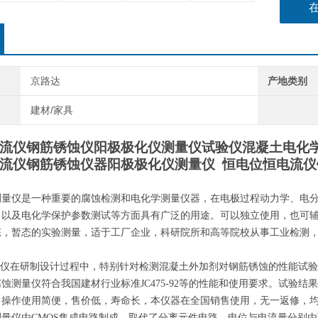
京路达
产地类别
建材/家具
流仪钢筋锈蚀仪阳极极化仪测量仪试验仪混凝土电化
流仪钢筋锈蚀仪器阳极极化仪
测量仪
恒电位恒电流仪
测量仪是一种重要的腐蚀检测和电化学测量仪器，在电极过程动力学、电
，以及电化学保护参数测试等方面具有广泛的用途。可以独立使用，也可
态，暂态的实验测量，适于工厂企业，科研院所和高等院校从事工业检测
仪在研制设计过程中，特别针对检测混凝土外加剂对钢筋锈蚀的性能试验
腐蚀测量仪符合我国建材行业标准
JC475-92
等的性能和使用要求。试验结果
，操作使用简便，售价低，寿命长，本仪器在全国销售使用，无一返修，
测量仪由
CMOS
集成电路制成，取代了分离元件电路，电位与电流量分别由