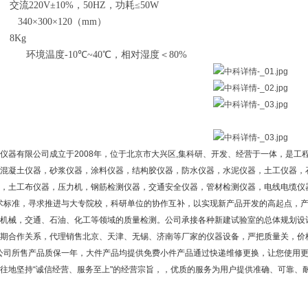
交流
220V
±
10%
，
50HZ
，功耗≤
50W
340
×
300
×
120
（
mm
）
8Kg
：
环境温度
-10
℃
~40
℃，相对湿度＜
80%
仪器有限公司成立于2008年，位于北京市大兴区,集科研、开发、经营于一体，是工
混凝土仪器，砂浆仪器，涂料仪器，结构胶仪器，防水仪器，水泥仪器，土工仪器，
，土工布仪器，压力机，钢筋检测仪器，交通安全仪器，管材检测仪器，电线电缆仪
术标准，寻求推进与大专院校，科研单位的协作互补，以实现新产品开发的高起点，产
机械，交通、石油、化工等领域的质量检测。公司承接各种新建试验室的总体规划设
期合作关系，代理销售北京、天津、无锡、济南等厂家的仪器设备，严把质量关，价
公司所售产品质保一年，大件产品均提供免费小件产品通过快递维修更换，让您使用
地坚持“诚信经营、服务至上"的经营宗旨，，优质的服务为用户提供准确、可靠、