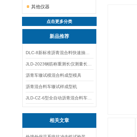
其他仪器
点击更多分类
新品推荐
DLC-8新标准沥青混合料快速抽提仪
JLD-2023钢筋称重测长仪测量长度重量
沥青车辙试模混合料成型模具
沥青混合料车辙试样成型机
JLD-CZ-6型全自动沥青混合料车辙试验机
相关文章
外墙外保温系统抗冲击性试验装置在运输与安装中的防变形措施