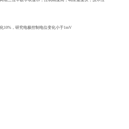
化
10%
，研究电极控制电位变化小于
1mV