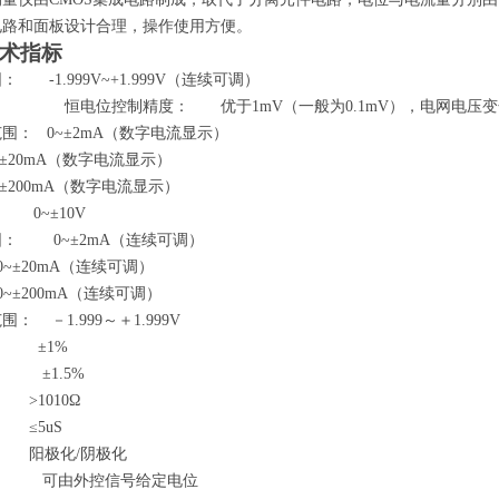
电路和面板设计合理，操作使用方便。
术指标
围：
-1.999V~+1.999V
（连续可调）
恒电位控制精度：
优于
1mV
（一般为
0.1mV
），电网电压变
范围：
0~
±
2mA
（数字电流显示）
±
20mA
（数字电流显示）
±
200mA
（数字电流显示）
0~
±
10V
围：
0~
±
2mA
（连续可调）
0~
±
20mA
（连续可调）
0~
±
200mA
（连续可调）
范围：
－
1.999
～＋
1.999V
：
±
1%
：
±
1.5%
>1010
Ω
≤
5uS
阳极化
/
阴极化
：
可由外控信号给定电位