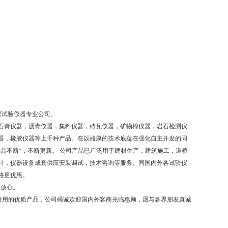
程试验仪器专业公司。
石膏仪器，沥青仪器，集料仪器，砖瓦仪器，矿物棉仪器，岩石检测仪
器，橡胶仪器等上千种产品。在以雄厚的技术底蕴在强化自主开发的同
品不断*，不断更新。 公司产品已广泛用于建材生产，建筑施工，道桥
计，仪器设备成套供应安装调试，技术咨询等服务。同国内外各试验仪
格更优惠。
更放心。
耐用的优质产品，公司竭诚欢迎国内外客商光临惠顾，愿与各界朋友真诚