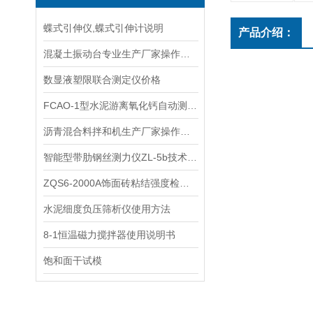
蝶式引伸仪,蝶式引伸计说明
产品介绍：
混凝土振动台专业生产厂家操作规程
数显液塑限联合测定仪价格
FCAO-1型水泥游离氧化钙自动测定仪规程
沥青混合料拌和机生产厂家操作规程
智能型带肋钢丝测力仪ZL-5b技术参数指标
ZQS6-2000A饰面砖粘结强度检测仪
水泥细度负压筛析仪使用方法
8-1恒温磁力搅拌器使用说明书
饱和面干试模