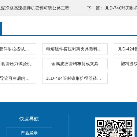
水泥净浆高速搅拌机变频可调公路工程
下一篇 :
JLD-746环刀制样
(全自动)管材管件耐拉拔试验机
电熔组件挤压剥离夹具塑料管材和管件聚乙烯
电工套管压力试验机
金属波纹管均布荷载夹具
塑料波
JLD-416金属导管弯曲后内径量规（电缆管理用）
JLD-494管材锥形扩径器径向变形铝塑复合压力管铝管
快速导航
离强度试验夹具
产品展示