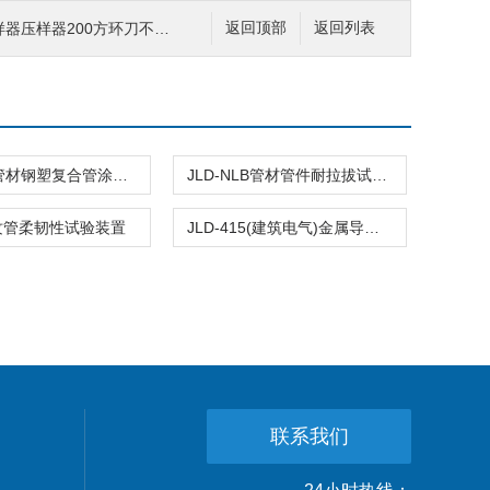
器压样器200方环刀不锈钢土工
返回顶部
返回列表
JLD-424管材钢塑复合管涂塑层冲击试验仪复合钢管
JLD-NLB管材管件耐拉拔试验机
纹管柔韧性试验装置
JLD-415(建筑电气)金属导管弯曲内径量规
联系我们