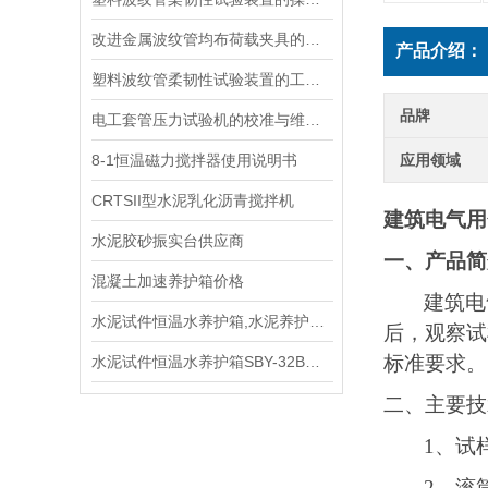
改进金属波纹管均布荷载夹具的设计以提高测试效率
产品介绍：
塑料波纹管柔韧性试验装置的工作原理与应用概述
品牌
电工套管压力试验机的校准与维护技巧
8-1恒温磁力搅拌器使用说明书
应用领域
CRTSII型水泥乳化沥青搅拌机
建筑电气用
水泥胶砂振实台供应商
一、产品简
混凝土加速养护箱价格
建筑电
水泥试件恒温水养护箱,水泥养护箱说明
后，观察试
标准要求。
水泥试件恒温水养护箱SBY-32B型 简介
二、主要技
1、试
2、滚