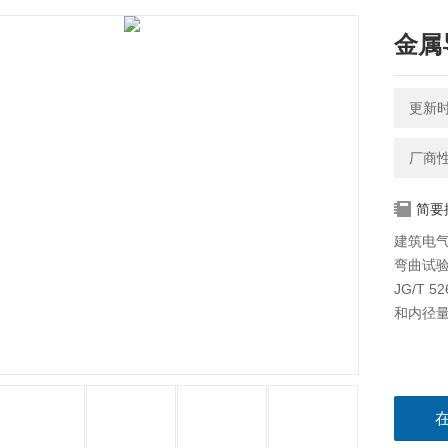
金属
更新时间
厂商
简要
建筑电
弯曲试验
JG/T
和内径量