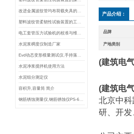
改进金属波纹管均布荷载夹具的设计以提高测试效率
产品介绍：
塑料波纹管柔韧性试验装置的工作原理与应用概述
品牌
电工套管压力试验机的校准与维护技巧
水泥浆稠度仪制造厂家
产地类别
Evd动态变形模量测试仪,手持落锤弯沉仪总代理,使用说明书
(建筑电
水泥净浆搅拌机使用方法
水泥组分测定仪
(建筑电
容积升,容量筒 简介
北京中科
钢筋锈蚀测量仪,钢筋锈蚀仪PS-6型手册
研、开发