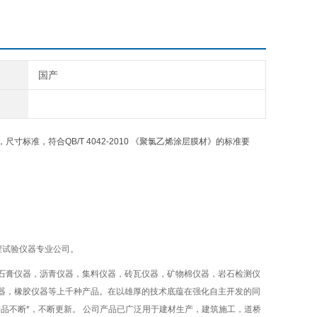
国产
标准，符合QB/T 4042-2010 《聚氯乙烯涂层膜材》的标准要
程试验仪器专业公司。
石膏仪器，沥青仪器，集料仪器，砖瓦仪器，矿物棉仪器，岩石检测仪
器，橡胶仪器等上千种产品。在以雄厚的技术底蕴在强化自主开发的同
品不断*，不断更新。 公司产品已广泛用于建材生产，建筑施工，道桥