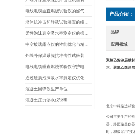
电线电缆垂直燃烧试验仪的燃气供给与安全防护
产品介绍：
墙体抗冲击和静载试验装置的维护与使用指南说明
品牌
柔性泡沫真空吸水率测定仪的操作步骤与维护方法说明
中空玻璃露点仪的性能优化与精度提升
应用领域
外墙外保温系统抗冲击性试验装置的选择与维护指南
聚氯乙烯涂层膜材
电线电缆垂直燃烧试验仪守护电力安全的“火焰试金石“
求。
聚氯乙烯涂层
通过硬质泡沫吸水率测定仪优化泡沫材料的抗湿性能说明
混凝土回弹仪生产单位
混凝土压力泌水仪说明
北京中科路达试验
公司主要生产经营
器，路面路基仪器
时，积极采用*技