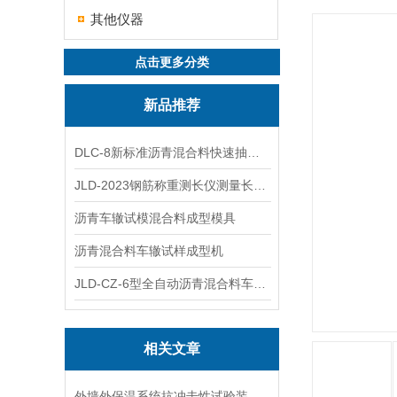
其他仪器
点击更多分类
新品推荐
DLC-8新标准沥青混合料快速抽提仪
JLD-2023钢筋称重测长仪测量长度重量
沥青车辙试模混合料成型模具
沥青混合料车辙试样成型机
JLD-CZ-6型全自动沥青混合料车辙试验机
相关文章
外墙外保温系统抗冲击性试验装置在运输与安装中的防变形措施