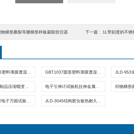
织物梯形撕裂等腰梯形样板裁取纺仪器
下一篇 :
1L带刻度的不锈
GBT1037方形塑料薄膜透湿杯水蒸气透过性能杯式仪器
GBT1037圆形塑料薄膜透湿杯水蒸气透过性能仪器
JLD-761绝热制品压缩蠕变试验装置性能变形增量仪器
电子引伸计试验机拉伸金属非金属仪器
WDW-1D数显电子万能试验机拉力试验仪器
JLD-3045结构胶合板热耐久性装置测试试验仪器