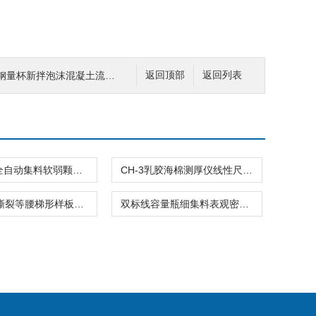
钢量杯新拌泡沫混凝土流动度
返回顶部
返回列表
JLD-953全自动集料软弱颗粒试验机数显粗集料仪器
CH-3乳胶海棉测厚仪线性尺寸测量仪器
织物梯形撕裂等腰梯形样板裁取纺仪器
双标线容量瓶细集料表观密度相对试验仪器