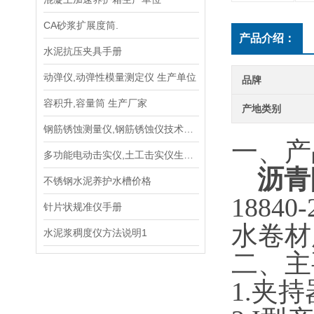
CA砂浆扩展度筒.
产品介绍：
水泥抗压夹具手册
动弹仪,动弹性模量测定仪 生产单位
品牌
容积升,容量筒 生产厂家
产地类别
钢筋锈蚀测量仪,钢筋锈蚀仪技术参数指标
一、产
多功能电动击实仪,土工击实仪生产单位
沥青
不锈钢水泥养护水槽价格
18840-
针片状规准仪手册
水卷材
水泥浆稠度仪方法说明1
二、
主
1.
夹持