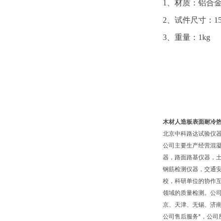
1、
材质：
铝合
2、试件
尺寸：
1
3、
重量：
1kg
木材人造板表面耐冷
北京中科路达试验仪器
公司主要生产经营混
器，路面路基仪器，
钢筋检测仪器，交通
校，科研单位的协作互
领域的质量检测。公
京、天津、无锡、济
公司售后服务*，公