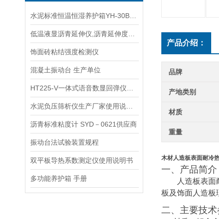
水泥标准恒温恒湿养护箱YH-30B型简介
低温液显沥青延伸仪,沥青延伸度仪SY－1.5 （2）B型手册
产品介绍：
饰面砖粘结强度检测仪
混凝土振动台 生产单位
品牌
HT225-V一体式语音数显回弹仪手册
产地类别
水泥负压筛析仪生产厂家使用说明书
材质
沥青标准粘度计 SYD－0621供应商
重量
振动台法试验装置规程
木材人造板表面耐冷
双平板导热系数测定仪使用说明书
一、产品简介
多功能养护箱 手册
人造板表面
板及饰面人造板
二、主要技术