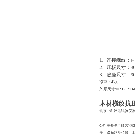
1、连接螺纹：内
2、压板尺寸：30*2
3、底座尺寸：90*
净重：
4kg
外形尺寸
90*120*16
木材横纹抗
北京中科路达试验仪器
公司主要生产经营混
器，路面路基仪器，