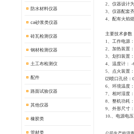
2
、仪器设计
防水材料仪器
3
、仪器配套
4
、配有火焰
ca砂浆类仪器
主要技术参数
砖瓦检测仪器
1
、工作电源
2
、加热装置
钢材检测仪器
3
、划扫装置
土工布检测仪
4
、温度计：
-
5
、点火装置
配件
⑵
喷口孔径：
6
、环境温度
路面试验仪器
7
、相对湿度
8
、整机功耗
其他仪器
9
、外形尺寸
10.
、电源电压
橡胶类
管材类
公司生产的沥