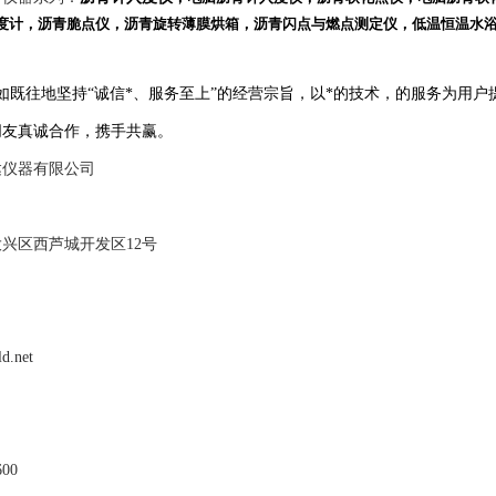
度计，沥青脆点仪，沥青旋转薄膜烘箱，沥青闪点与燃点测定仪，低温恒温水
如既往地坚持
“
诚信*、服务至上
”
的经营宗旨，以*的技术，的服务为用户
朋友真诚合作，携手共赢。
达仪器有限公司
兴区西芦城开发区12号
ld.net
00