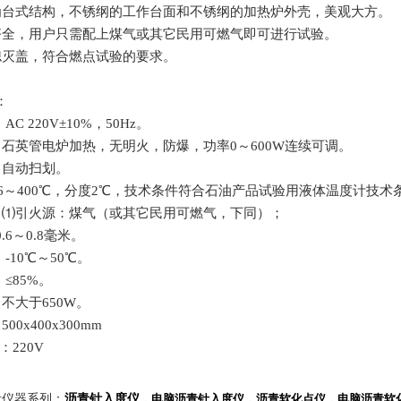
为台式结构，不锈纲的工作台面和不锈纲的加热炉外壳，美观大方。
齐全，用户只需配上煤气或其它民用可燃气即可进行试验。
熄灭盖，符合燃点试验的要求。
：
：
AC 220V±10%
，
50Hz
。
：
石英管电炉加热，无明火，防爆，功率
0
～
600W
连续可调。
：
自动扫划。
6
～
400
℃
，分度
2
℃
，技术条件符合石油产品试验用液体温度计技术
：
⑴
引火源：煤气（或其它民用可燃气，下同）；
0.6
～
0.8
毫米。
：
-10
℃
～
50
℃
。
：
≤85%
。
：不大于
650W
。
：
500x400x300mm
：
220V
青仪器系列：
沥青针入度仪
，电脑沥青针入度仪，沥青软化点仪，电脑沥青软