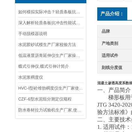
如何模拟实际冲击？轻质条板抗冲击性能试验装置的摆锤或落球设计解析
产品介绍：
深入解析轻质条板抗冲击性能试验装置的工作原理
品牌
手动脱模器说明
产地类别
水泥胶砂试模生产厂家校验方法
低温液显沥青延伸仪生产厂家操作规程
适用试件
蝶式引伸仪,蝶式引伸计简介
刻线分度值
水泥浆稠度仪
混凝土渗透高度系数
HVC-Ⅰ型砼维勃稠度仪生产厂家使用说明书
一、
产品简介
梯形板用
CZF-6型水泥组分测定仪规程
JTG 3420
防水卷材拉力试验机生产厂家,使用说明书
验方法标准
》
二、主要技术
1.
适用试件：