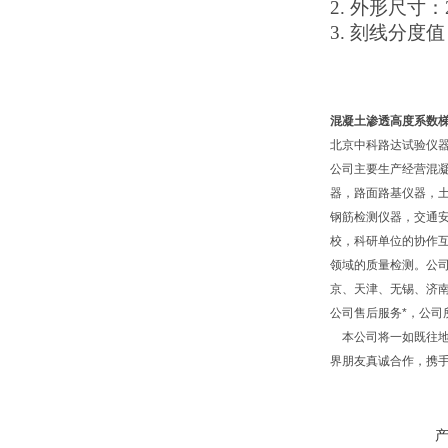
2.
外形尺寸：
3.
刻线分度值
混凝土渗透高度系数
北京中科路达试验仪器
公司主要生产经营混
器，路面路基仪器，
钢筋检测仪器，交通
校，科研单位的协作互
领域的质量检测。公
京、天津、无锡、济
公司售后服务*，公
本公司将一如既往地
界朋友真诚合作，携