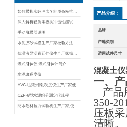
如何模拟实际冲击？轻质条板抗冲击性能试验装置的摆锤或落球设计解析
产品介绍：
深入解析轻质条板抗冲击性能试验装置的工作原理
品牌
手动脱模器说明
产地类别
水泥胶砂试模生产厂家校验方法
低温液显沥青延伸仪生产厂家操作规程
适用试件尺寸
蝶式引伸仪,蝶式引伸计简介
混凝土仪
水泥浆稠度仪
一、
产
HVC-Ⅰ型砼维勃稠度仪生产厂家使用说明书
产品
CZF-6型水泥组分测定仪规程
350
防水卷材拉力试验机生产厂家,使用说明书
压板采
清晰。