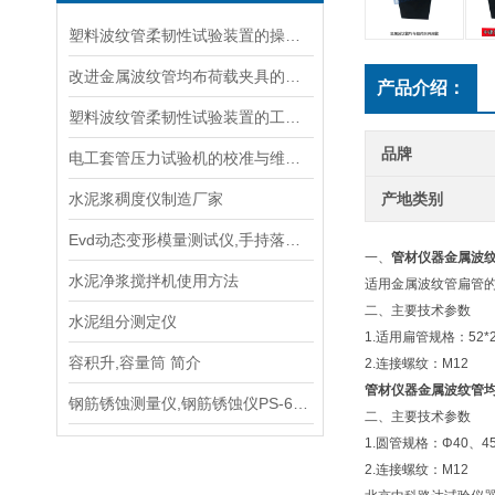
塑料波纹管柔韧性试验装置的操作规程、校准与日常维护
改进金属波纹管均布荷载夹具的设计以提高测试效率
产品介绍：
塑料波纹管柔韧性试验装置的工作原理与应用概述
品牌
电工套管压力试验机的校准与维护技巧
水泥浆稠度仪制造厂家
产地类别
Evd动态变形模量测试仪,手持落锤弯沉仪总代理,使用说明书
一、
管材仪器金属波
水泥净浆搅拌机使用方法
适用金属波纹管扁管的
二、主要技术参数
水泥组分测定仪
1.适用扁管规格：52*20
容积升,容量筒 简介
2.连接螺纹：M12
管材仪器金属波纹管
钢筋锈蚀测量仪,钢筋锈蚀仪PS-6型手册
二、主要技术参数
1.圆管规格：Φ40、45
2.连接螺纹：M12