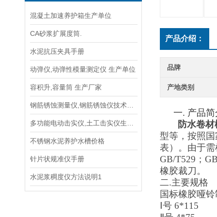
混凝土加速养护箱生产单位
CA砂浆扩展度筒.
产品介绍：
水泥抗压夹具手册
品牌
动弹仪,动弹性模量测定仪 生产单位
容积升,容量筒 生产厂家
产地类别
钢筋锈蚀测量仪,钢筋锈蚀仪技术参数指标
一.
产品简
多功能电动击实仪,土工击实仪生产单位
防水卷材
型等，按照国
不锈钢水泥养护水槽价格
表）。由于需
GB/T529；
针片状规准仪手册
橡胶裁刀。
水泥浆稠度仪方法说明1
二
.主要
规格
国标橡胶哑铃
Ⅰ号 6*115