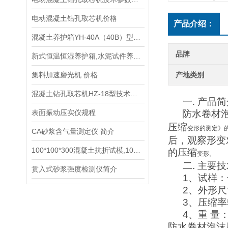
电动混凝土钻孔取芯机价格
产品介绍：
混凝土养护箱YH-40A（40B）型技术参数指标
品牌
新式恒温恒湿养护箱,水泥试件养护箱,混凝土养护箱供应商
集料加速磨光机 价格
产地类别
混凝土钻孔取芯机HZ-18型技术参数指标
一.
产品简
表面振动压实仪规程
防水卷材
压缩
变形的测定》
CA砂浆含气量测定仪 简介
后，观察形变
100*100*300混凝土抗折试模,100*100*400混凝土抗冻试模
的压缩
变形。
二.
主要技
贯入式砂浆强度检测仪简介
1
、试样：
2
、外形尺
3
、压缩率
4
、重 量
防水卷材
泡沫