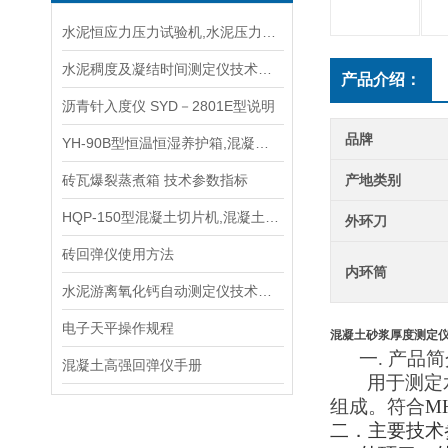
水泥恒应力压力试验机,水泥压力试验机手册
水泥稠度及凝结时间测定仪技术参数指标
产品介绍：
沥青针入度仪 SYD－2801E型说明
品牌
YH-90B型恒温恒湿养护箱,混凝土养护箱规程
砖瓦爆裂蒸煮箱 技术参数指标
产地类别
HQP-150型混凝土切片机,混凝土切割机
外环刀
砖回弹仪使用方法
内环筒
水泥游离氧化钙自动测定仪技术参数指标
电子天平操作规程
混凝土砂浆厚度测定
一.
产品简
混凝土高强回弹仪手册
用于测定
组成。符合
M
二．主要技术