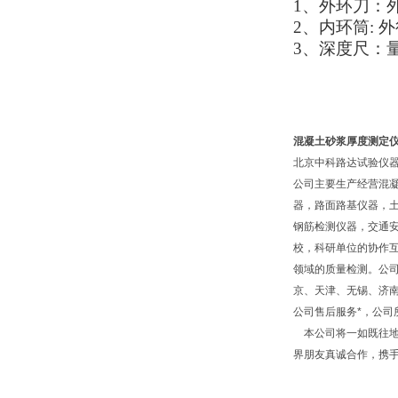
1、外环刀：外
2、内环筒: 外
3、深度尺：量
混凝土砂浆厚度测定
北京中科路达试验仪器
公司主要生产经营混
器，路面路基仪器，
钢筋检测仪器，交通
校，科研单位的协作互
领域的质量检测。公
京、天津、无锡、济
公司售后服务*，公
本公司将一如既往地
界朋友真诚合作，携