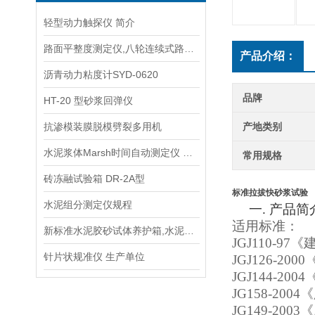
轻型动力触探仪 简介
路面平整度测定仪,八轮连续式路面平整度仪生产厂家
产品介绍：
沥青动力粘度计SYD-0620
品牌
HT-20 型砂浆回弹仪
抗渗模装膜脱模劈裂多用机
产地类别
水泥浆体Marsh时间自动测定仪 规程
常用规格
砖冻融试验箱 DR-2A型
标准拉拔快砂浆试验
水泥组分测定仪规程
一.
产品简
适用标准：
新标准水泥胶砂试体养护箱,水泥养护箱
JGJ110-97
《
针片状规准仪 生产单位
JGJ126-2000
JGJ144-2004
JG158-2004
《
JG149-2003
《