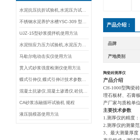
水泥抗压抗折试验机,水泥压力试验机 供应商
不锈钢水泥养护水槽YSC-309 型技术参数指标
产品介绍：
UJZ-15型砂浆搅拌机使用方法
品牌
水泥恒应力压力试验机,水泥压力试验机简介
马歇尔电动击实仪使用方法
产地类别
贯入式砂浆强度检测仪使用方法
陶瓷砖测厚仪
蝶式引伸仪,蝶式引伸计技术参数指标
产品介绍
CH-1000型
混凝土抗渗仪,混凝土渗透仪,砼抗渗仪技术参数指标
理石板材、石膏
CA砂浆冻融循环试验机 规程
产厂家与质检单
主要技术参数
液压脱模器使用方法
1.测厚仪的精度：±
2.测厚仪的测量范围
3、最大测量厚度：2