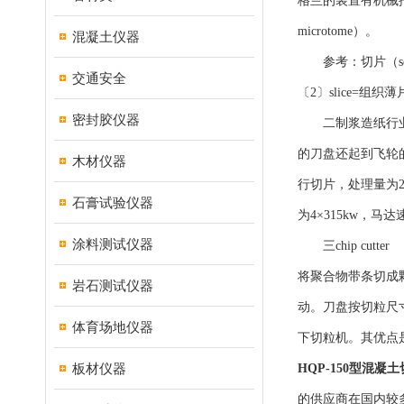
格兰的装置有机械推
microtome）。
混凝土仪器
参考：切片（se
交通安全
〔2〕slice=组织
密封胶仪器
二制浆造纸行业：
的刀盘还起到飞轮
木材仪器
行切片，处理量为29
石膏试验仪器
为4×315kw，马达速
涂料测试仪器
三chip cutter
将聚合物带条切成
岩石测试仪器
动。刀盘按切粒尺
体育场地仪器
下切粒机。其优点
板材仪器
HQP-150型混凝
的供应商在国内较