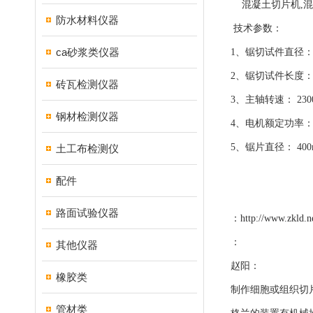
混凝土切片机,混
防水材料仪器
技术参数：
ca砂浆类仪器
1、锯切试件直径： 5
2、锯切试件长度： 47
砖瓦检测仪器
3、主轴转速： 2300r
钢材检测仪器
4、电机额定功率： 
5、锯片直径： 40
土工布检测仪
配件
路面试验仪器
：
http://www.zkld.n
：
其他仪器
赵阳：
橡胶类
制作细胞或组织切
管材类