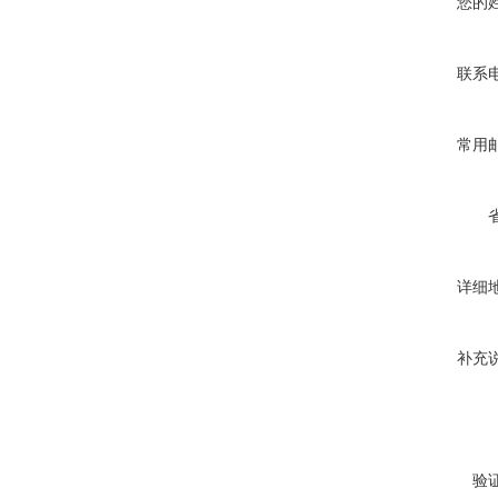
您的
联系
常用
详细
补充
验