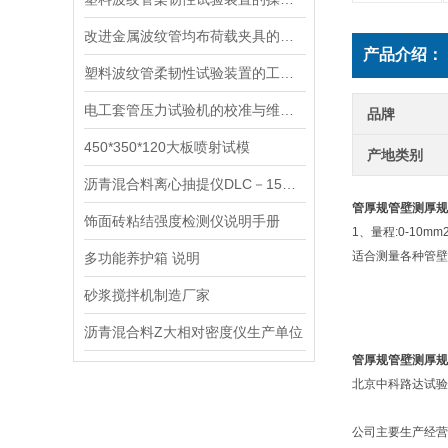
改进金属波纹管均布荷载夹具的设计以提高测试效率
产品介绍：
塑料波纹管柔韧性试验装置的工作原理与应用概述
电工套管压力试验机的校准与维护技巧
品牌
450*350*120大板喷射试模
产地类别
沥青混合料离心抽提仪DLC－15（30）型说明
管厚规管壁测厚规
饰面砖粘结强度检测仪说明手册
1、量程:0-10m
适合测量各种管壁
多功能养护箱 说明
砂浆搅拌机制造厂家
沥青混合料Z大相对密度仪生产单位
管厚规管壁测厚规
北京中科路达试验
公司主要生产经营