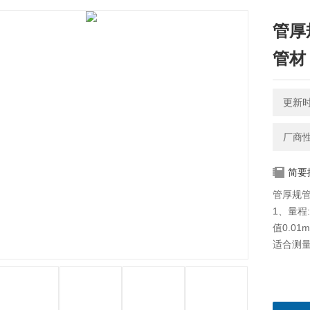
管厚
管材
更新时间
厂商
简要
管厚规
1、量程:
值0.01
适合测