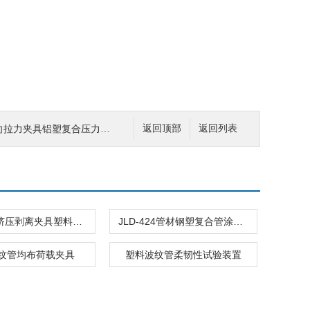
向拉力夹具铝塑复合压力管铝管
返回顶部
返回列表
电熔组件挤压剥离夹具塑料管材和管件聚乙烯
JLD-424管材钢塑复合管涂塑层冲击试验仪复合钢管
纹管均布荷载夹具
塑料波纹管柔韧性试验装置