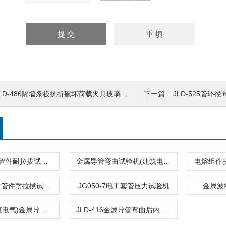
LD-486隔墙条板抗折破坏荷载夹具玻璃纤维增强水泥
下一篇 :
JLD-525管环径
(全自动)管材管件耐拉拔试验机
金属导管弯曲试验机(建筑电气用)管材
JLD-NLB管材管件耐拉拔试验机
JG050-7电工套管压力试验机
金属波
JLD-415(建筑电气)金属导管弯曲内径量规
JLD-416金属导管弯曲后内径量规（电缆管理用）