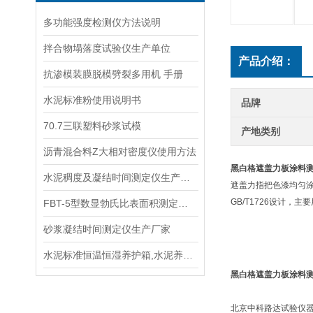
多功能强度检测仪方法说明
拌合物塌落度试验仪生产单位
产品介绍：
抗渗模装膜脱模劈裂多用机 手册
水泥标准粉使用说明书
品牌
70.7三联塑料砂浆试模
产地类别
沥青混合料Z大相对密度仪使用方法
黑白格遮盖力板涂料
水泥稠度及凝结时间测定仪生产公司
遮盖力指把色漆均匀涂
GB/T1726设计，
FBT-5型数显勃氏比表面积测定仪说明
砂浆凝结时间测定仪生产厂家
水泥标准恒温恒湿养护箱,水泥养护箱,混凝土养护箱简介
黑白格遮盖力板涂料
北京中科路达试验仪器