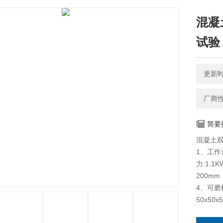
混凝
试验
更新时间
厂商
简要
混凝土
1、工作
力:1.1
200mm
4、可磨
50x50x
b:圆柱:5