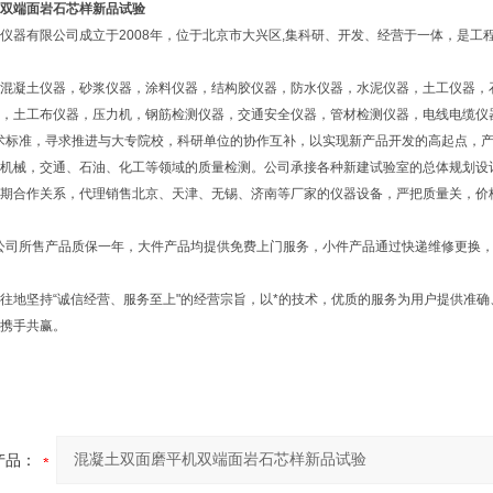
双端面岩石芯样新品试验
仪器有限公司成立于2008年，位于北京市大兴区,集科研、开发、经营于一体，是工
混凝土仪器，砂浆仪器，涂料仪器，结构胶仪器，防水仪器，水泥仪器，土工仪器，
，土工布仪器，压力机，钢筋检测仪器，交通安全仪器，管材检测仪器，电线电缆仪
术标准，寻求推进与大专院校，科研单位的协作互补，以实现新产品开发的高起点，产
机械，交通、石油、化工等领域的质量检测。公司承接各种新建试验室的总体规划设
期合作关系，代理销售北京、天津、无锡、济南等厂家的仪器设备，严把质量关，价
公司所售产品质保一年，大件产品均提供免费上门服务，小件产品通过快递维修更换
地坚持“诚信经营、服务至上"的经营宗旨，以*的技术，优质的服务为用户提供准
携手共赢。
产品：