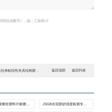
写阿拉伯数字），如：三加四=7
料拉伸粘结性夹具结构胶新品试验
返回顶部
返回列表
PVC黑色聚烯烃塑料片耐擦洗片涂料新品试验
JSGB水泥胶砂强度检测专用盖板新品试验