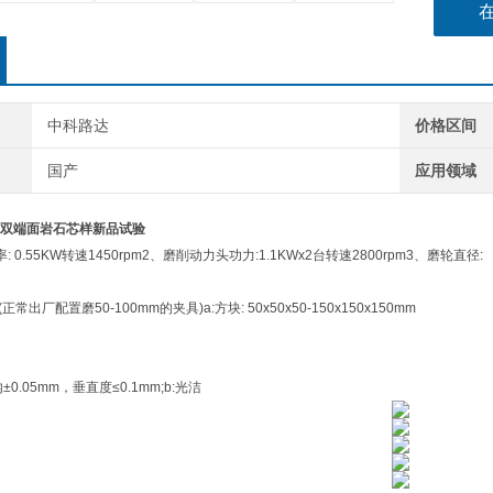
5、标本
a:平面度
中科路达
价格区间
国产
应用领域
双端面岩石芯样新品试验
 0.55KW转速1450rpm2、磨削动力头功力:1.1KWx2台转速2800rpm3、磨轮直径:
常出厂配置磨50-100mm的夹具)a:方块: 50x50x50-150x150x150mm
±0.05mm，垂直度≤0.1mm;b:光洁