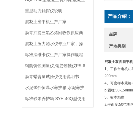
重型动力触探仪说明
产品介绍：
混凝土磨平机生产厂家
沥青抽提三氯乙烯回收仪供应商
品牌
混凝土压力泌水仪专业厂家，操作规程
产地类别
标准法维卡仪生产厂家操作规程
混凝土双面磨平机
钢筋锈蚀测量仪,钢筋锈蚀仪PS-6型生产厂家
1、工作台电机功率:
200mm
沥青蜡含量试验仪使用说明书
4、可磨样本规格:(正
水泥试件恒温水养护箱,水泥养护箱手册
b:圆柱:50-150mm
5、标本精度:
标准砂浆养护箱 SYH-40Q型使用方法
a:平面度:50范围内