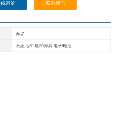
精度:
在线询价
联系我们
:50范围内±0.05mm，垂直度≤0.1mm;b:光洁
面议
石油,地矿,建材/家具,电子/电池