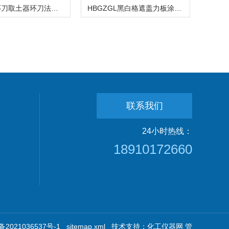
HDQTQ环刀取土器环刀法压实度测量仪现场检测新品
HBGZGL黑白格遮盖力板涂料测量测定玻璃板新品试验
联系我们
24小时热线：
18910172660
2021036537号-1
sitemap.xml
技术支持：
化工仪器网
管