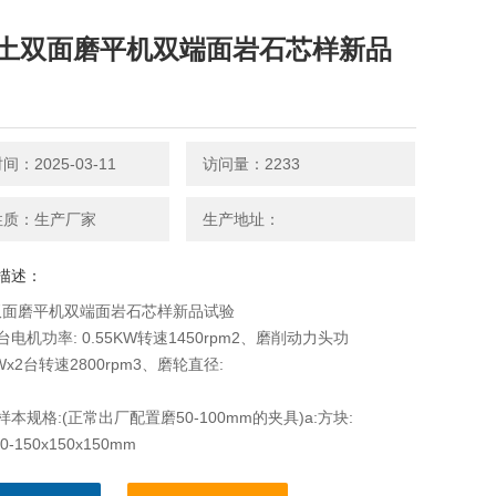
土双面磨平机双端面岩石芯样新品
：2025-03-11
访问量：2233
性质：生产厂家
生产地址：
描述：
双面磨平机双端面岩石芯样新品试验
台电机功率: 0.55KW转速1450rpm2、磨削动力头功
KWx2台转速2800rpm3、磨轮直径:
样本规格:(正常出厂配置磨50-100mm的夹具)a:方块:
50-150x150x150mm
0-150mm