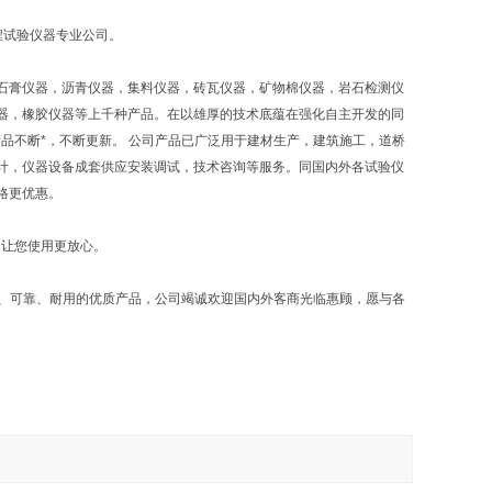
程试验仪器专业公司。
石膏仪器，沥青仪器，集料仪器，砖瓦仪器，矿物棉仪器，岩石检测仪
器，橡胶仪器等上千种产品。在以雄厚的技术底蕴在强化自主开发的同
品不断*，不断更新。 公司产品已广泛用于建材生产，建筑施工，道桥
计，仪器设备成套供应安装调试，技术咨询等服务。同国内外各试验仪
格更优惠。
，让您使用更放心。
确、可靠、耐用的优质产品，公司竭诚欢迎国内外客商光临惠顾，愿与各