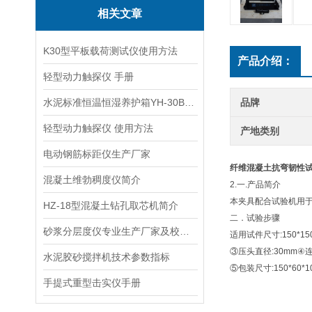
相关文章
K30型平板载荷测试仪使用方法
产品介绍：
轻型动力触探仪 手册
水泥标准恒温恒湿养护箱YH-30B型手册
品牌
轻型动力触探仪 使用方法
产地类别
电动钢筋标距仪生产厂家
纤维混凝土抗弯韧性
混凝土维勃稠度仪简介
2.一.产品简介
本夹具配合试验机用于
HZ-18型混凝土钻孔取芯机简介
二．试验步骤
砂浆分层度仪专业生产厂家及校验方法
适用试件尺寸:150*15
③压头直径:30mm④
水泥胶砂搅拌机技术参数指标
⑤包装尺寸:150*60*1
手提式重型击实仪手册