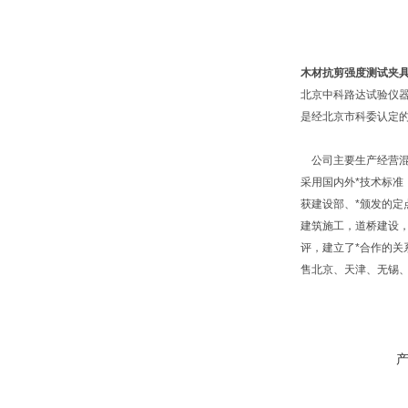
木材抗剪强度测试夹
北京中科路达试验仪器
是经北京市科委认定的
公司主要生产经营混
采用国内外*技术标准
获建设部、*颁发的
建筑施工，道桥建设
评，建立了*合作的
售北京、天津、无锡