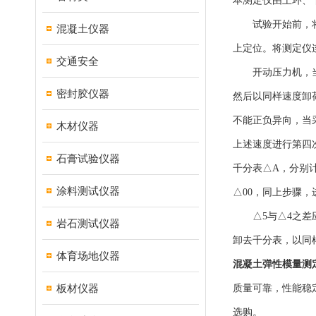
本测定仪由上环、
试验开始前，将弹
混凝土仪器
上定位。将测定仪
交通安全
开动压力机，当上压
密封胶仪器
然后以同样速度卸
不能正负异向，当采
木材仪器
上述速度进行第四次
石膏试验仪器
千分表△A，分别
涂料测试仪器
△00，同上步骤，
△5与△4之差应不
岩石测试仪器
卸去千分表，以同
体育场地仪器
混凝土弹性模量测定
板材仪器
质量可靠，性能稳
选购。