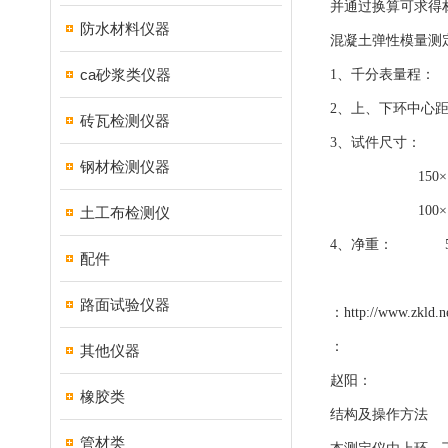
并通过换算可求得
防水材料仪器
混凝土弹性模量测
ca砂浆类仪器
1、千分表量程： 
2、上、下环中心距：
砖瓦检测仪器
3、试件尺寸： Ф1
钢材检测仪器
150×150×
100×100
土工布检测仪
4、净重： 5
配件
路面试验仪器
：
http://www.zkld.n
：
其他仪器
赵阳：
橡胶类
结构及操作方法
管材类