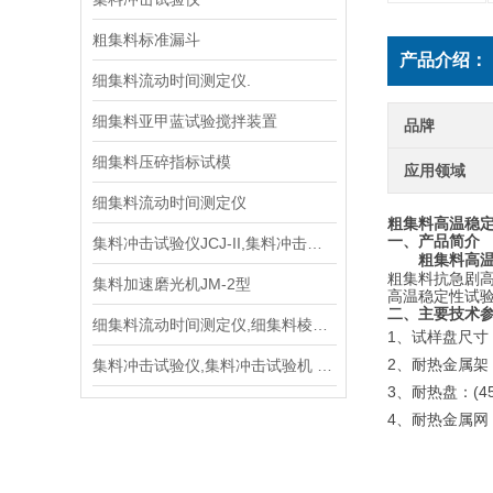
粗集料标准漏斗
产品介绍：
细集料流动时间测定仪.
细集料亚甲蓝试验搅拌装置
品牌
细集料压碎指标试模
应用领域
细集料流动时间测定仪
粗集料高温稳
一、
产品简介
集料冲击试验仪JCJ-II,集料冲击试验机
粗集料高
粗集料抗急剧
集料加速磨光机JM-2型
高温稳定性试
二、主要技术
细集料流动时间测定仪,细集料棱角性试验仪技术参数指标
1
、试样盘尺寸
2
集料冲击试验仪,集料冲击试验机 价格
、耐热金属架
3
(4
、耐热盘：
4
、耐热金属网