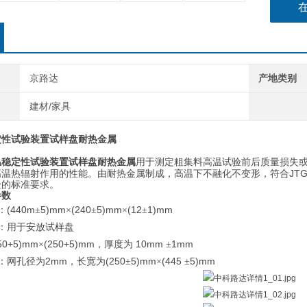
京路达
产地类别
建材/家具
定性试验装置试样盘耐热金属
温稳定性试验装置试样盘耐热金属
用于测定粗集料高温试验前后质量损失
JTG
高温热辐射作用的性能。由耐热金属制成，高温下不融化不变形，符合
验的标准要求。
参数
(440m
5)mm
(240
5)mm
(12
1)mm
：
±
×
±
×
±
：用于安放试样盘
50+5)mm
(250+5)mm
10mm
1mm
×
，厚度为
±
2mm
(250
5)mm
(445
5)mm
：网孔径为
，长宽为
±
×
±