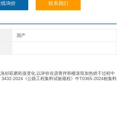
在线询价
联系我们
国产
,
或洛杉矶磨耗值变化
以评价在沥青拌和楼滚筒加热烘干过程中
 3432-2024
T0365-2024
《公路工程集料试验规程》
中
粗集料