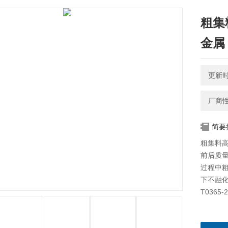
粗集
金属
更新时间
厂商
简要
粗集料
前后质
过程中
下不融化
T036