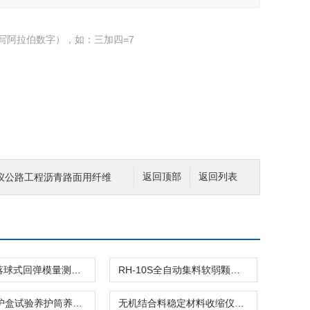
写阿拉伯数字），如：三加四=7
仪公路工程沥青路面用纤维
返回顶部
返回列表
JLD-712落球式回弹模量测试仪测定土基现场集料
RH-10S全自动集料软弱颗粒试验机数显粗集料
碱骨料养护盒试验养护筒养护桶集料碱活性
无机结合料稳定材料收缩仪测定干缩系数数据