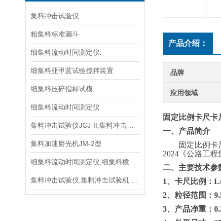
集料冲击试验仪
粗集料标准漏斗
产品介绍：
细集料流动时间测定仪.
细集料亚甲蓝试验搅拌装置
品牌
细集料压碎指标试模
应用领域
细集料流动时间测定仪
固定比例卡尺卡
集料冲击试验仪JCJ-II,集料冲击试验机
一、产品简介
集料加速磨光机JM-2型
固定比例卡
2024
《
公路工程
细集料流动时间测定仪,细集料棱角性试验仪技术参数指标
二、
主要技术参
集料冲击试验仪,集料冲击试验机 价格
1、
卡尺比例
：
L
2、
粒径范围：
9
3、
产品净重：
0