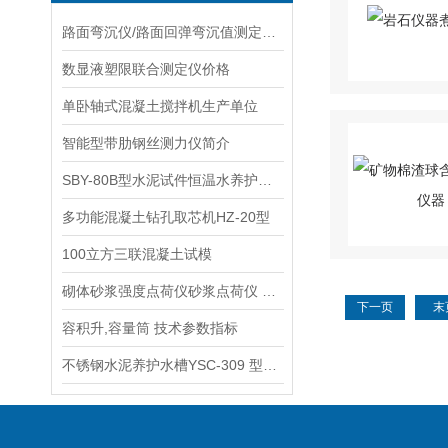
路面弯沉仪/路面回弹弯沉值测定仪价格
数显液塑限联合测定仪价格
单卧轴式混凝土搅拌机生产单位
智能型带肋钢丝测力仪简介
SBY-80B型水泥试件恒温水养护箱,水泥养护箱生产单位
多功能混凝土钻孔取芯机HZ-20型
100立方三联混凝土试模
砌体砂浆强度点荷仪砂浆点荷仪 说明
下一页
末
容积升,容量筒 技术参数指标
不锈钢水泥养护水槽YSC-309 型生产厂家