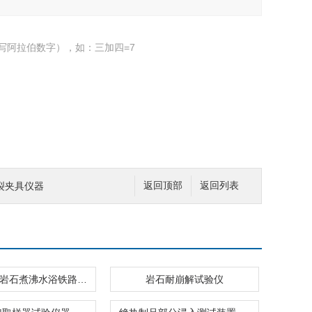
写阿拉伯数字），如：三加四=7
裂夹具仪器
返回顶部
返回列表
JLD-8630岩石煮沸水浴铁路水利水槽公路饱和仪器
岩石耐崩解试验仪