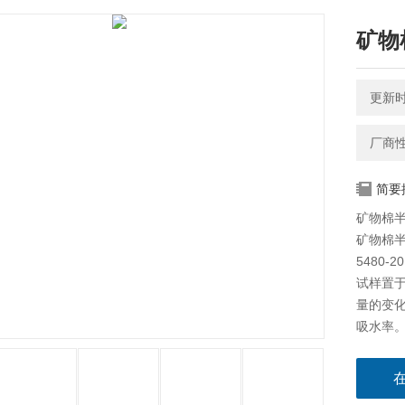
矿物
更新时间
厂商
简要
矿物棉
矿物棉半
5480
试样置
量的变
吸水率
可算出