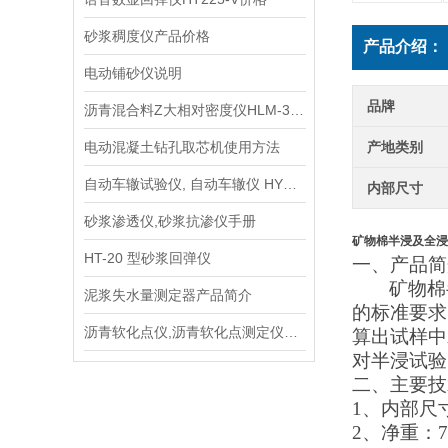
砂浆稠度仪产品价格
产品介绍：
电动铺砂仪说明
品牌
沥青混合料Z大相对密度仪HLM-3型规程
电动混凝土钻孔取芯机使用方法
产地类别
自动车辙试验仪, 自动车辙仪 HYCZ-1
内部尺寸
砂浆渗透仪,砂浆抗渗仪手册
矿物棉半浸及全浸
HT-20 型砂浆回弹仪
一、
产品简
矿物棉
泥浆失水量测定器产品简介
的标准要求
沥青软化点仪,沥青软化点测定仪SYD－2806E
算出试样中
对半浸试验
二、
主要技
1、
内部尺
2、
净重：
7