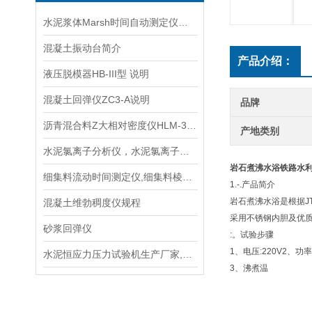
水泥浆体Marsh时间自动测定仪生产单位
混凝土振动台简介
产品介绍：
液压脱模器HB-III型 说明
混凝土回弹仪ZC3-A说明
品牌
沥青混合料Z大相对密度仪HLM-3型说明
产地类别
水泥氯离子分析仪，水泥氯离子分析仪检测仪 说明
岩石煮沸水浴铁路水
细集料流动时间测定仪,细集料棱角性试验仪 生产单位
1.-.产品简介
岩石煮沸水浴是根据JT
混凝土维勃稠度仪规程
采用不锈钢内胆及优
砂浆回弹仪
:。试验步骤
1、电压:220V2、功率:
水泥恒应力压力试验机生产厂家,使用说明书
3、沸煮温