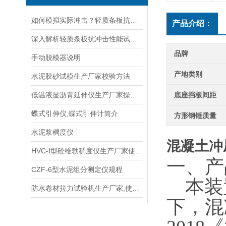
如何模拟实际冲击？轻质条板抗冲击性能试验装置的摆锤或落球设计解析
产品介绍：
深入解析轻质条板抗冲击性能试验装置的工作原理
品牌
手动脱模器说明
产地类别
水泥胶砂试模生产厂家校验方法
低温液显沥青延伸仪生产厂家操作规程
底座挡板间距
蝶式引伸仪,蝶式引伸计简介
方形钢锤质量
水泥浆稠度仪
混凝土冲
HVC-Ⅰ型砼维勃稠度仪生产厂家使用说明书
一、产
CZF-6型水泥组分测定仪规程
本
装
防水卷材拉力试验机生产厂家,使用说明书
下，混