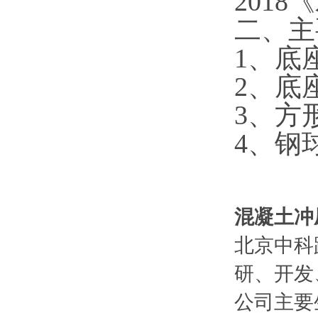
201
二、
主
1
、
底
2
、
底
3
、
方
4
、
钢
混凝土冲
北京中科
研、开发
公司主要