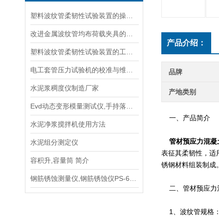
塑料波纹管柔韧性试验装置的操作规程、校准与日常维护
改进金属波纹管均布荷载夹具的设计以提高测试效率
产品介绍：
塑料波纹管柔韧性试验装置的工作原理与应用概述
电工套管压力试验机的校准与维护技巧
品牌
水泥浆稠度仪制造厂家
产地类别
Evd动态变形模量测试仪,手持落锤弯沉仪总代理,使用说明书
一、产品简介
水泥净浆搅拌机使用方法
管材预应力混凝
水泥组分测定仪
表征其柔韧性，适用
容积升,容量筒 简介
锈钢材料组装制成。
钢筋锈蚀测量仪,钢筋锈蚀仪PS-6型手册
二、管材预应力混
1、波纹管规格：Φ5