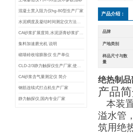
混凝土贯入阻力仪hg-80型生产厂家
产品介绍：
水泥稠度及凝结时间测定仪方法说明
品牌
CA砂浆扩展度筒,水泥沥青砂浆扩展度试验 技术参数指标
集料加速磨光机 说明
产地类别
砌墙砖收缩膨胀仪 生产单位
样品尺寸与数
量
CLD-2/3静力触探仪生产厂家,使用说明书
CA砂浆含气量测定仪 简介
绝热制品
钢筋连续式打点机生产厂家
产品简
静力触探仪,国内专业厂家
本装
溢水管
筑用绝