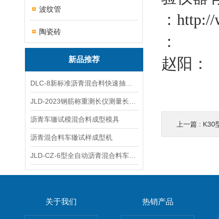
波纹管
：
http:/
陶瓷砖
：
赵阳：
新品推荐
DLC-8新标准沥青混合料快速抽提仪
JLD-2023钢筋称重测长仪测量长度重量
沥青车辙试模混合料成型模具
上一篇 :
K3
沥青混合料车辙试样成型机
JLD-CZ-6型全自动沥青混合料车辙试验机
关于我们
热销产品