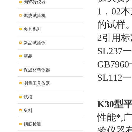
陶瓷砖仪器
1．02
燃烧试验机
的试样
夹具系列
2引用标
新品试验仪
SL237
新品
GB79
保温材料仪器
SL11
测量工具仪器
试模
K30型
集料
性能*,
钢筋检测
验仪器