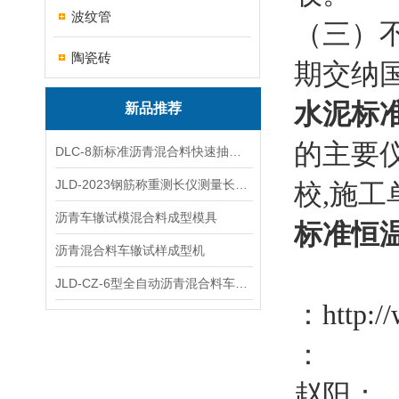
波纹管
（三）
陶瓷砖
期交纳
水泥标
新品推荐
的主要仪
DLC-8新标准沥青混合料快速抽提仪
JLD-2023钢筋称重测长仪测量长度重量
校,施
沥青车辙试模混合料成型模具
标准恒
沥青混合料车辙试样成型机
JLD-CZ-6型全自动沥青混合料车辙试验机
：
http:/
：
赵阳：