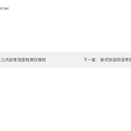
ld.net
贯入式砂浆强度检测仪规程
下一篇 :
新式恒温恒湿养护箱,水