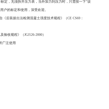
件标定，无须拆开压力表，当外加力到压力时，只需按一下“设
便用户的标定和使用，深受欢迎。
《后装拔出法检测混凝土强度技术规程》（CE CS69：
收规程》（JGJ126-2000）
所广泛使用