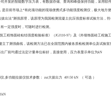
公司开发的智能数字压力表，有数据存储、查询和峰值保持功能，采用软
成，是目前市场上*有此项功能的现场便携式多功能强度检测仪，极大地方
后装拔出法”测强原理，该原理为我国检测混凝土抗压强度标准试验方法，符合
土有一定强度时，可随时进行检测。
筑工程饰面砖粘结强度检验标准》（JGJ110-97）及《外墙饰面砖工程施工及验
方建立了测强曲线，该检测方法已在全国范围内被各质检检测单位及试验室
器出厂前均通过法定计量单位标好，直接使用，压力表显示单位为kN
,多功能拉拔仪技术参数： zui大拔出力 40\\50 kN （ 可选 ）
1kN