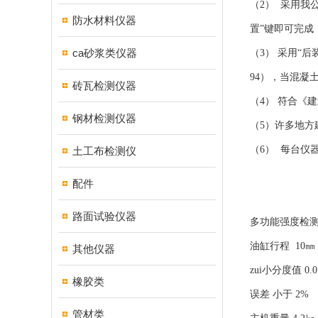
（2） 采用我
防水材料仪器
置”键即可完
ca砂浆类仪器
（3） 采用“
94），当混凝
砖瓦检测仪器
（4） 符合《建
钢材检测仪器
（5）许多地
（6） 每台仪
土工布检测仪
配件
路面试验仪器
多功能强度检测仪
油缸行程 10㎜
其他仪器
zui小分度值 0.0
橡胶类
误差 小于 2%
管材类