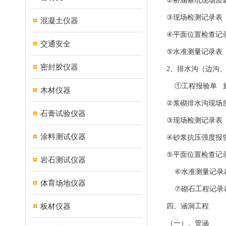
②桥涵基坑现场质量
③现场检测记录表 H
混凝土仪器
④平面位置检查记录
交通安全
⑤水准测量记录表 记
密封胶仪器
2、排水沟（边沟
①工程报验单 施表
木材仪器
②浆砌排水沟现场质
石膏试验仪器
③现场检测记录表 H
涂料测试仪器
④砂浆抗压强度报告
⑤平面位置检查记录
岩石测试仪器
⑥水准测量记录表 
体育场地仪器
⑦砌石工程记录表 
板材仪器
四、涵洞工程
（一）、管涵