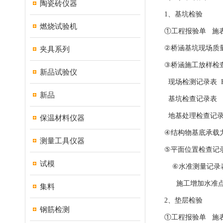
陶瓷砖仪器
1、基坑检验
燃烧试验机
①工程报验单 施表E
②桥涵基坑现场质量
夹具系列
③桥涵施工放样检查
新品试验仪
现场检测记录表 H
新品
基坑检查记录表 H
地基处理检查记录表
保温材料仪器
④结构物基底承载力
测量工具仪器
⑤平面位置检查记录
试模
⑥水准测量记录表 
施工增加水准点记
集料
2、垫层检验
钢筋检测
①工程报验单 施表E