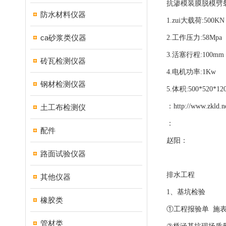
抗渗模装膜脱模劈
防水材料仪器
1.zui大载荷:500KN
ca砂浆类仪器
2.工作压力:58Mpa
3.活塞行程:100mm
砖瓦检测仪器
4.电机功率:1Kw
钢材检测仪器
5.体积:500*520*12
：
http://www.zkld.n
土工布检测仪
：
配件
赵阳：
路面试验仪器
排水工程
其他仪器
1、基坑检验
橡胶类
①工程报验单 施表E
管材类