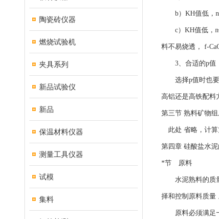
b）KH值低，n
陶瓷砖仪器
c）KH值低，n
燃烧试验机
料不易烧透， f-
3、合适的p值
夹具系列
选择p值时也要考
新品试验仪
高铝还是高铁配料
新品
第三节 熟料矿物
此处 省略，计算
保温材料仪器
第四章 硅酸盐水
测量工具仪器
*节 原料
试模
水泥熟料的质量主
择和控制原料质量 
集料
原料必须满足一