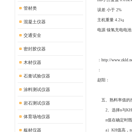
管材类
误差 小于 2%
主机重量 4.2㎏
混凝土仪器
电源 镍氢充电电池
交通安全
密封胶仪器
：
http://www.zkld.n
木材仪器
：
石膏试验仪器
赵阳：
涂料测试仪器
五、熟料率值的
岩石测试仪器
2、选择n与KH
体育场地仪器
n值在确定时既要
板材仪器
a）KH值高，n值