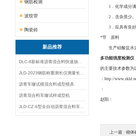
钢筋检测
1．化学成分满
波纹管
2．含杂质少。
3．应具有良好的
陶瓷砖
*节 原料
新品推荐
生产硅酸盐水泥的
多功能强度检测仪
DLC-8新标准沥青混合料快速抽提仪
的主要技术参数为
JLD-2023钢筋称重测长仪测量长度重量
：
http://www.zkld.n
沥青车辙试模混合料成型模具
：
沥青混合料车辙试样成型机
赵阳：
JLD-CZ-6型全自动沥青混合料车辙试验机
上一篇 :
砌体