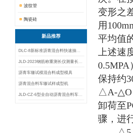
波纹管
变形之
陶瓷砖
用100
平均值
新品推荐
上述速
DLC-8新标准沥青混合料快速抽提仪
JLD-2023钢筋称重测长仪测量长度重量
0.5M
沥青车辙试模混合料成型模具
保持约
沥青混合料车辙试样成型机
△A-
JLD-CZ-6型全自动沥青混合料车辙试验机
卸荷至P
骤，进
△5与△