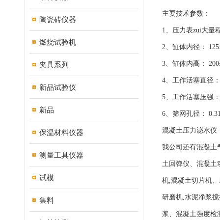
主要技术参数：
陶瓷砖仪器
1、压力表zui大量程
燃烧试验机
2、缸体内径： 125±
3、缸体内高： 200±
夹具系列
4、工作活塞直径： 
新品试验仪
5、工作活塞压强： 3
新品
6、筛网孔径： 0.3
混凝土压力泌水仪
保温材料仪器
我公司还有混凝土
测量工具仪器
土回弹仪、混凝土
试模
机,混凝土切片机、
研磨机,水泥净浆搅
集料
浆、混凝土强度检测