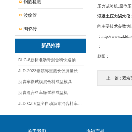
钢筋检测
压力试验机,原位压
波纹管
混凝土压力泌水仪 S
的主要技术参数为
陶瓷砖
：
http://www.zkld.n
新品推荐
：
赵阳：
DLC-8新标准沥青混合料快速抽提仪
JLD-2023钢筋称重测长仪测量长度重量
上一篇 :
双端
沥青车辙试模混合料成型模具
沥青混合料车辙试样成型机
JLD-CZ-6型全自动沥青混合料车辙试验机
关于我们
热销产品