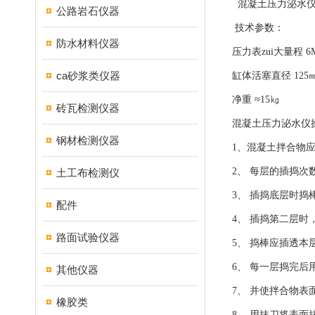
混凝土压力泌水仪
公路岩石仪器
技术参数：
防水材料仪器
压力表zui大量程 6M
ca砂浆类仪器
缸体活塞直径 125
净重 ≈15㎏
砖瓦检测仪器
混凝土压力泌水仪
钢材检测仪器
1、混凝土拌合物
2、 每层的插捣次
土工布检测仪
3、 插捣底层时捣
配件
4、 插捣第二层时
路面试验仪器
5、 捣棒应插透本
6、 每一层捣完后
其他仪器
7、 并使拌合物表
橡胶类
8、 用抹刀将表面